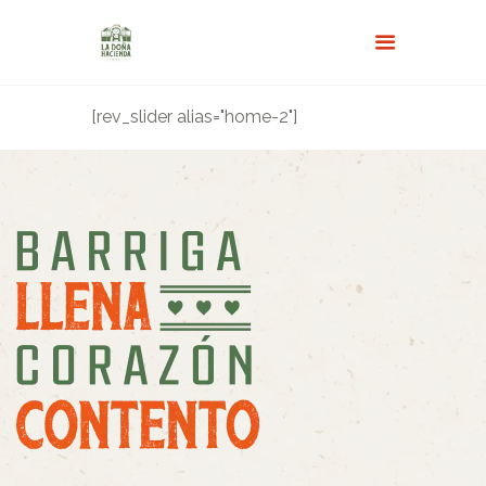
[rev_slider alias="home-2"]
INICIO
MENÚ
ACERCA DE NOSOTROS
RESERVAS
GALERÍA
TURISMO Y NOVEDADES
FAQS