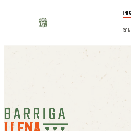
INI
[rev_slider alias="home-2"]
CON