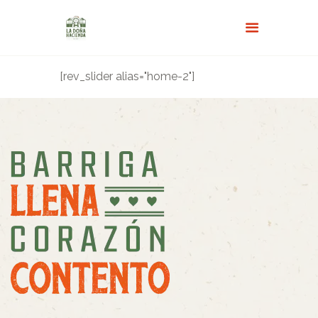
[rev_slider alias="home-2"]
INICIO
MENÚ
ACERCA DE NOSOTROS
RESERVAS
GALERÍA
TURISMO Y NOVEDADES
FAQS