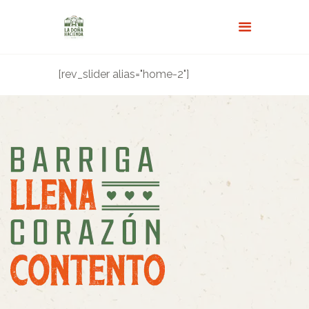
[rev_slider alias="home-2"]
INICIO
MENÚ
ACERCA DE NOSOTROS
RESERVAS
GALERÍA
TURISMO Y NOVEDADES
FAQS