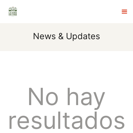
News & Updates
INICIO
MENÚ
ACERCA DE NOSOTROS
No hay
RESERVAS
GALERÍA
resultados
TURISMO Y NOVEDADES
FAQS