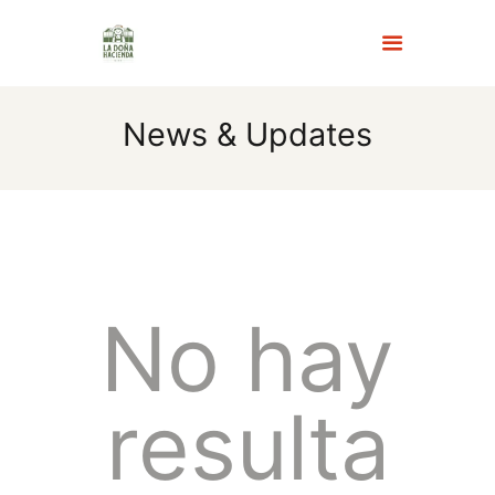
News & Updates
INICIO
MENÚ
ACERCA DE NOSOTROS
No hay
RESERVAS
GALERÍA
resulta
TURISMO Y NOVEDADES
FAQS